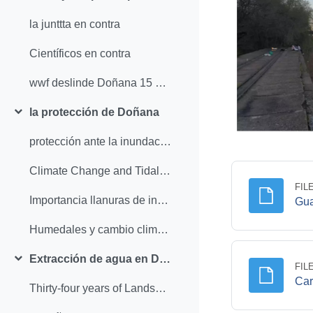
Collapse
la junttta en contra
Científicos en contra
wwf deslinde Doñana 15 Octubre
la protección de Doñana
Collapse
protección ante la inundación final total
Climate Change and Tidal Hydrodynamics of Guadalquivir Estuary and Doñana Marshes: A Comprehensive Review
FIL
Importancia llanuras de inundación
Gua
Humedales y cambio climático
Extracción de agua en Doñana
Collapse
FIL
Car
Thirty-four years of Landsat monitoring reveal long-term effects of groundwater abstractions on a World Heritage Site wetland