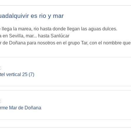
uadalquivir es rio y mar
llega la marea, rio hasta donde llegan las aguas dulces.
a en Sevilla, mar... hasta Sanlúcar
mar de Doñana para nosotros en el grupo Tar, con el nombbre que
E
File
el vertical 25 (7)
E
File
orme Mar de Doñana