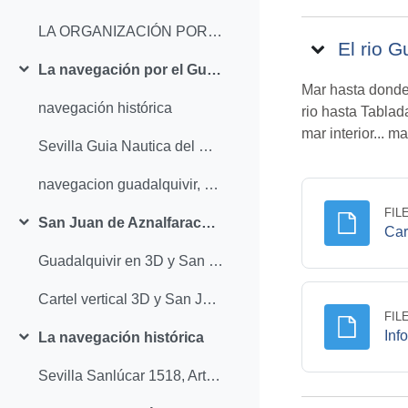
LA ORGANIZACIÓN PORTUARIA DEL GOLFO DE CÁDIZEN LOS SIGLOS XVI Y XVII: EL ARENAL DE SEVILLAY SUS ANTEPUERTOS
El rio G
La navegación por el Guadalquivir
Collapse
Mar hasta donde 
navegación histórica
rio hasta Tablad
mar interior... 
Sevilla Guia Nautica del Guadalquivir 2020. Prodetuur.
navegacion guadalquivir, siglos XVi, XVII y XVIII
FIL
San Juan de Aznalfarache: Puerto de mar
Cart
Collapse
Guadalquivir en 3D y San Juan, Puerto de Mar
Cartel vertical 3D y San Juan
FIL
Inf
La navegación histórica
Collapse
Sevilla Sanlúcar 1518, Arturo Redondo