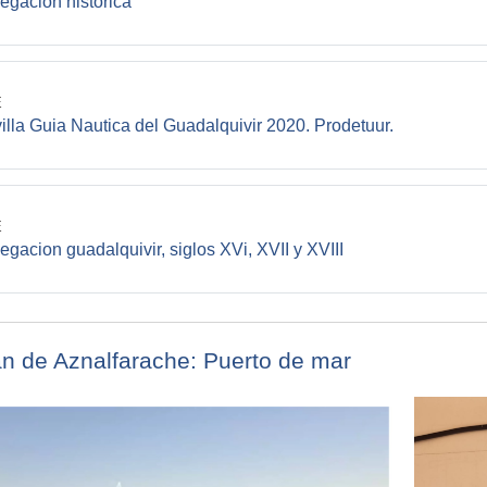
File
egación histórica
E
File
illa Guia Nautica del Guadalquivir 2020. Prodetuur.
E
File
egacion guadalquivir, siglos XVi, XVII y XVIII
n de Aznalfarache: Puerto de mar