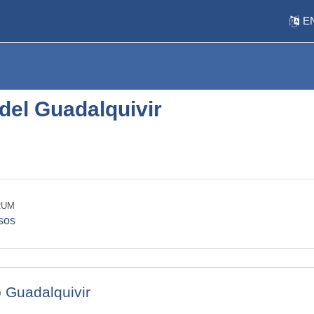
EN
del Guadalquivir
tline
RUM
Forum
sos
o Guadalquivir