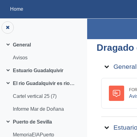
Skip to main content
Home
General
Dragado 
Collapse
Avisos
Topic ou
General
Estuario Guadalquivir
Collapse
El rio Guadalquivir es rio y mar
Collapse
FO
Avi
Cartel vertical 25 (7)
Informe Mar de Doñana
Puerto de Sevilla
Collapse
Estuari
MemoriaEIAPuerto