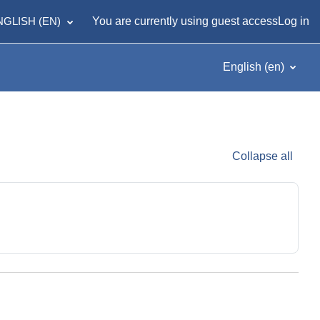
GLISH ‎(EN)‎
You are currently using guest access
Log in
English ‎(en)‎
Collapse all