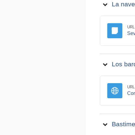
La nave
URL
Sev
Los bar
URL
Con
Bastime