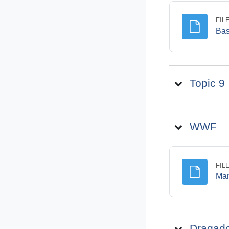
FIL
Bas
Topic 9
WWF
FIL
Man
Dragado