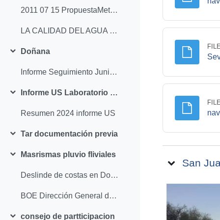
nav
2011 07 15 PropuestaMetodologica losada
LA CALIDAD DEL AGUA GUADALQUIVIR. TESIS EVA CONTRERAS 2012 CORDOBA
FIL
Doñana
Collapse
Sev
Informe Seguimiento Junio 2024 Medioambiental
Informe US Laboratorio biología marina
Collapse
FIL
nav
Resumen 2024 informe US
Tar documentación previa
Collapse
Masrismas pluvio fliviales
Collapse
San Jua
Deslinde de costas en Doñana
BOE Dirección General de la Costa y el Mar deslinde
consejo de partticipacion