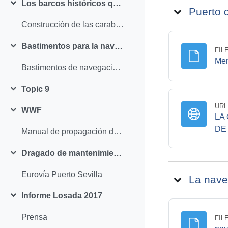
Los barcos históricos que navegaron por San Juan de Alfarache
Collapse
Puerto d
Construcción de las carabelas de Colón y la Nao Victoria para la Expo 92
Bastimentos para la navegación
FIL
Collapse
Mem
Bastimentos de navegación en la Carrera de Indias
Topic 9
Collapse
URL
WWF
Collapse
LA
DE
Manual de propagación de árboles y arbustos de ribera.
Dragado de mantenimiento puerto: Eurovia
Collapse
Eurovía Puerto Sevilla
La nave
Informe Losada 2017
Collapse
Prensa
FIL