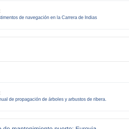
E
File
timentos de navegación en la Carrera de Indias
E
File
ual de propagación de árboles y arbustos de ribera.
 de mantenimiento puerto: Eurovia