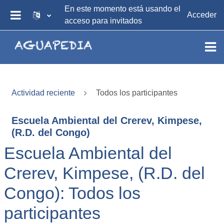
Salta al contenido principal
En este momento está usando el
Acceder
acceso para invitados
PANEL LATERAL
Actividad reciente
Todos los participantes
Escuela Ambiental del Crerev, Kimpese,
(R.D. del Congo)
Escuela Ambiental del
Crerev, Kimpese, (R.D. del
Congo): Todos los
participantes