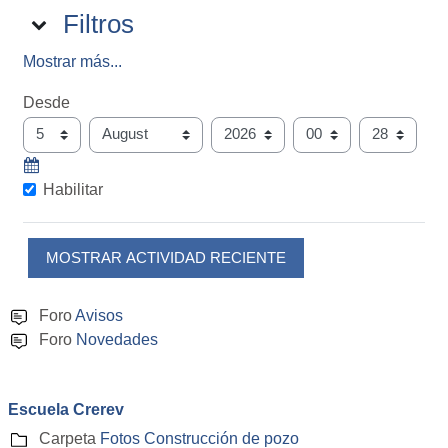
Filtros
Filtros
FILTROS
Mostrar más...
Desde
Desde
Día
Mes
Año
Hora
Minuto
Habilitar
Foro
Avisos
Foro
Novedades
Escuela Crerev
Carpeta
Fotos Construcción de pozo