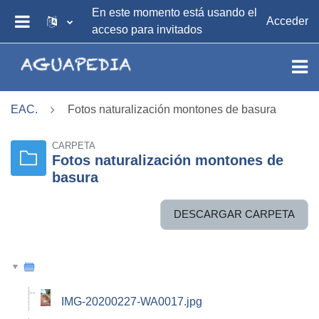
Salta al contenido principal
En este momento está usando el
Acceder
acceso para invitados
PANEL LATERAL
EAC.
Fotos naturalización montones de basura
CARPETA
Fotos naturalización montones de
basura
DESCARGAR CARPETA
IMG-20200227-WA0017.jpg