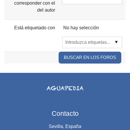
corresponder con el
del autor
Ítems seleccioandos:
Está etiquetado con
No hay selección
▼
BUSCAR EN LOS FOROS
Contacto
Sevilla, España